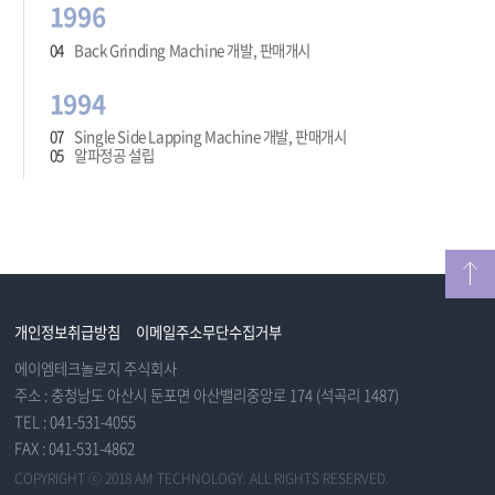
1996
04
Back Grinding Machine 개발, 판매개시
1994
07
Single Side Lapping Machine 개발, 판매개시
05
알파정공 설립
개인정보취급방침
이메일주소무단수집거부
에이엠테크놀로지 주식회사
주소 : 충청남도 아산시 둔포면 아산밸리중앙로 174 (석곡리 1487)
TEL : 041-531-4055
FAX : 041-531-4862
COPYRIGHT ⓒ 2018 AM TECHNOLOGY. ALL RIGHTS RESERVED.