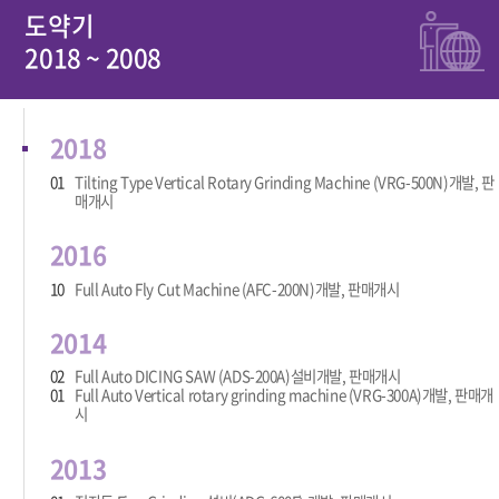
도약기
2018 ~ 2008
2018
01
Tilting Type Vertical Rotary Grinding Machine (VRG-500N)개발, 판
매개시
2016
10
Full Auto Fly Cut Machine (AFC-200N)개발, 판매개시
2014
02
Full Auto DICING SAW (ADS-200A)설비개발, 판매개시
01
Full Auto Vertical rotary grinding machine (VRG-300A)개발, 판매개
시
2013