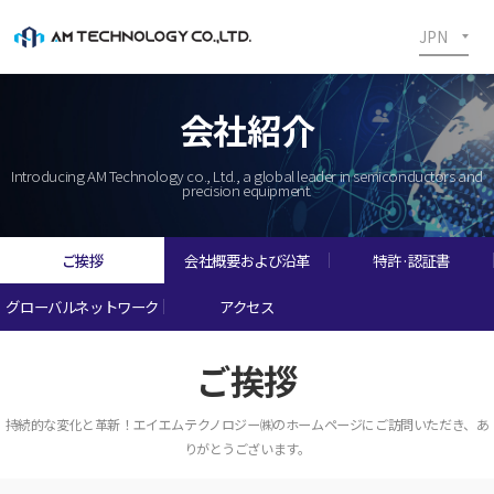
JPN
会社紹介
Introducing AM Technology co., Ltd., a global leader in semiconductors and
precision equipment.
ご挨拶
会社概要および沿革
特許·認証書
グローバルネットワーク
アクセス
ご挨拶
持続的な変化と革新！エイエムテクノロジー㈱のホームページにご訪問いただき、あ
りがとうございます。