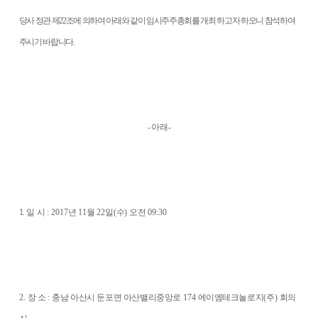
당사 정관 제
22
조에 의하여 아래와 같이 임시주주총회를 개최 하고자 하오니 참석하여
주시기 바랍니다
.
-
아 래
-
1
.
일 시
: 2017
년
11
월
22
일
(
수
)
오전
09:30
2.
장 소
:
충남 아산시 둔포면 아산밸리중앙로
174
에이엠테크놀로지
(
주
)
회의