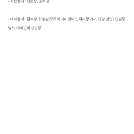
-
직접행사
:
신분증
,
참석장
-
대리행사
:
참석장
,
위임장
(
주주와 대리인의 인적사항 기재
,
인감 날인
),
인감증
명서
,
대리인의 신분
증