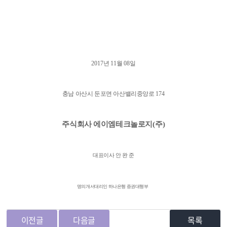
2017
년
11
월
08
일
충남 아산시 둔포면 아산밸리중앙로
174
주식회사 에이엠테크놀로지
(
주
)
대표이사 안 완 준
명의개서대리인 하나은행 증권대행부
이전글
다음글
목록