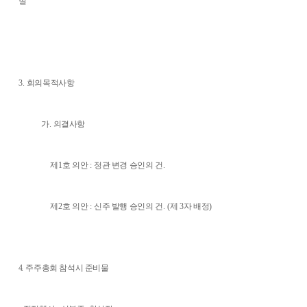
실
3.
회의목적사항
가
.
의결사항
제
1
호 의안
:
정관 변경 승인의 건
.
제
2
호 의안
:
신주 발행 승인의 건
. (
제
3
자 배정
)
4
.
주주총회 참석시 준비물